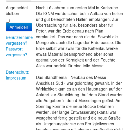
Angemeldet
Nach 16 Jahren zum ersten Mal in Karlsruhe.
bleiben
Die IGNM wurde schon beim Aufbau von hellen
und gut beleuchteten Hallen empfangen. Zur
Überraschung für alle, besonders aber für
Anmelden
Peter, war die Erde genau nach Plan
vorplaniert. Das war noch nie da. Sowohl die
Benutzername
Menge als auch die Lage der Erde passte. Die
vergessen?
Erde selbst war zwar für die Kettenlaufwerke
Passwort
etwas Material beanspruchend aber sonst
vergessen?
optimal von der Körnigkeit und der Feuchte.
Alles war perfekt für eine tolle Messe.
Datenschutz
Das Standthema - Neubau des Messe
Impressum
Anschluss Süd - war goldrichtig gewählt. In der
Wirklichkeit kam es an den Haupttagen auf der
Anfahrt zur Staubildung. Auf dem Stand wurden
alle Aufgaben in den 4 Messetagen gelöst. Am
Sonntag konnte die neue Brücke befahren
werden, der lange Entwässerungskanal war
weitgehend fertig gestellt und die neue Straße
als Umgehungstrecke des Fertigteilwerkes
konnte zusammen mit einem ursprünglich nicht