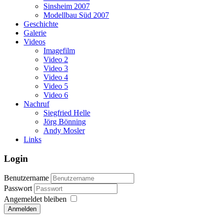
Sinsheim 2007
Modellbau Süd 2007
Geschichte
Galerie
Videos
Imagefilm
Video 2
Video 3
Video 4
Video 5
Video 6
Nachruf
Siegfried Helle
Jörg Bönning
Andy Mosler
Links
Login
Benutzername
Passwort
Angemeldet bleiben
Anmelden