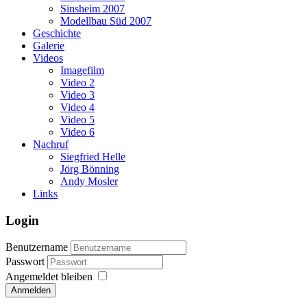
Sinsheim 2007
Modellbau Süd 2007
Geschichte
Galerie
Videos
Imagefilm
Video 2
Video 3
Video 4
Video 5
Video 6
Nachruf
Siegfried Helle
Jörg Bönning
Andy Mosler
Links
Login
Benutzername
Passwort
Angemeldet bleiben
Anmelden