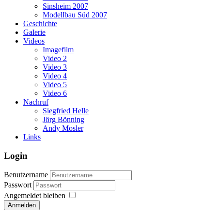
Sinsheim 2007
Modellbau Süd 2007
Geschichte
Galerie
Videos
Imagefilm
Video 2
Video 3
Video 4
Video 5
Video 6
Nachruf
Siegfried Helle
Jörg Bönning
Andy Mosler
Links
Login
Benutzername
Passwort
Angemeldet bleiben
Anmelden