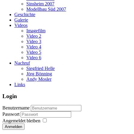
Sinsheim 2007
Modellbau Süd 2007
Geschichte
Galerie
Videos
Imagefilm
Video 2
Video 3
Video 4
Video 5
Video 6
Nachruf
Siegfried Helle
Jörg Bönning
Andy Mosler
Links
Login
Benutzername
Passwort
Angemeldet bleiben
Anmelden