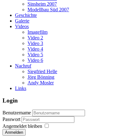
Sinsheim 2007
Modellbau Süd 2007
Geschichte
Galerie
Videos
Imagefilm
Video 2
Video 3
Video 4
Video 5
Video 6
Nachruf
Siegfried Helle
Jörg Bönning
Andy Mosler
Links
Login
Benutzername
Passwort
Angemeldet bleiben
Anmelden