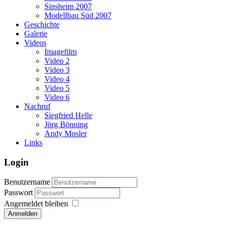
Sinsheim 2007
Modellbau Süd 2007
Geschichte
Galerie
Videos
Imagefilm
Video 2
Video 3
Video 4
Video 5
Video 6
Nachruf
Siegfried Helle
Jörg Bönning
Andy Mosler
Links
Login
Benutzername
Passwort
Angemeldet bleiben
Anmelden