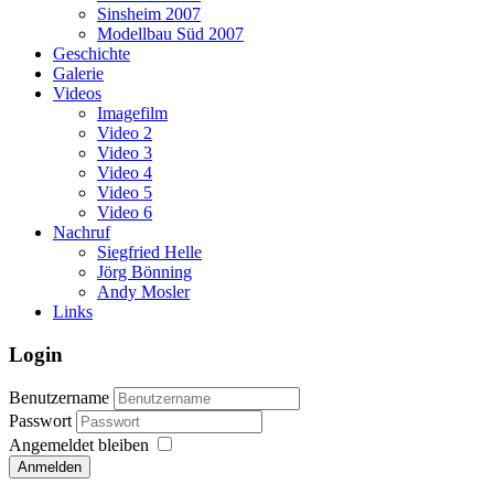
Sinsheim 2007
Modellbau Süd 2007
Geschichte
Galerie
Videos
Imagefilm
Video 2
Video 3
Video 4
Video 5
Video 6
Nachruf
Siegfried Helle
Jörg Bönning
Andy Mosler
Links
Login
Benutzername
Passwort
Angemeldet bleiben
Anmelden