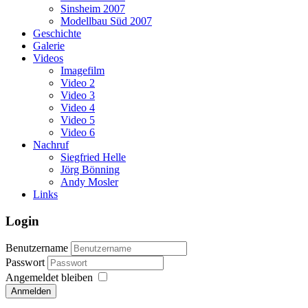
Sinsheim 2007
Modellbau Süd 2007
Geschichte
Galerie
Videos
Imagefilm
Video 2
Video 3
Video 4
Video 5
Video 6
Nachruf
Siegfried Helle
Jörg Bönning
Andy Mosler
Links
Login
Benutzername
Passwort
Angemeldet bleiben
Anmelden